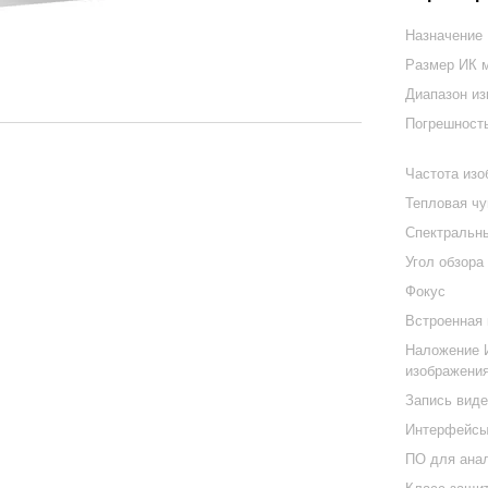
Назначение
Размер ИК 
Диапазон из
Погрешность
Частота изо
Тепловая чу
Спектральны
Угол обзора 
Фокус
Встроенная
Наложение 
изображени
Запись вид
Интерфейс
ПО для анал