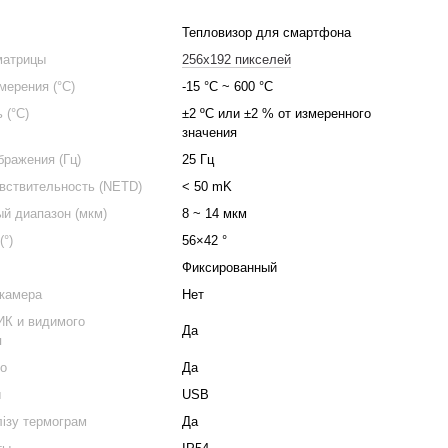
Тепловизор для смартфона
матрицы
256x192 пикселей
мерения (°C)
-15 °C ~ 600 °C
 (°C)
±2 ºC или ±2 % от измеренного
значения
бражения (Гц)
25 Гц
вствительность (NETD)
< 50 mK
й диапазон (мкм)
8 ~ 14 мкм
(°)
56×42 °
Фиксированный
 камера
Нет
ИК и видимого
Да
я
ео
Да
ы
USB
ізу термограм
Да