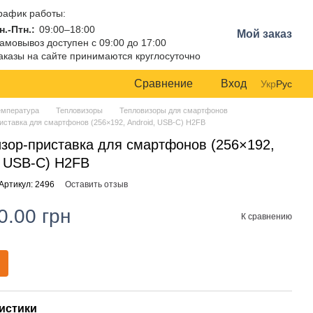
рафик работы:
н.-Птн.:
09:00–18:00
Мой заказ
амовывоз доступен с 09:00 до 17:00
аказы на сайте принимаются круглосуточно
Сравнение
Вход
Укр
Рус
емпература
Тепловизоры
Тепловизоры для смартфонов
иставка для смартфонов (256×192, Android, USB-C) H2FB
зор-приставка для смартфонов (256×192,
, USB-C) H2FB
Артикул: 2496
Оставить отзыв
0.00 грн
К сравнению
истики