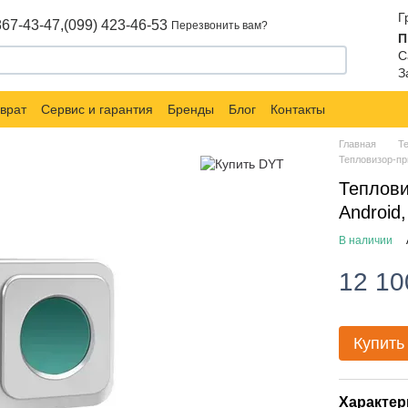
Г
867-43-47,
(099) 423-46-53
Перезвонить вам?
П
С
З
врат
Сервис и гарантия
Бренды
Блог
Контакты
Главная
Т
Тепловизор-пр
Теплови
Android
В наличии
12 10
Купить
Характер