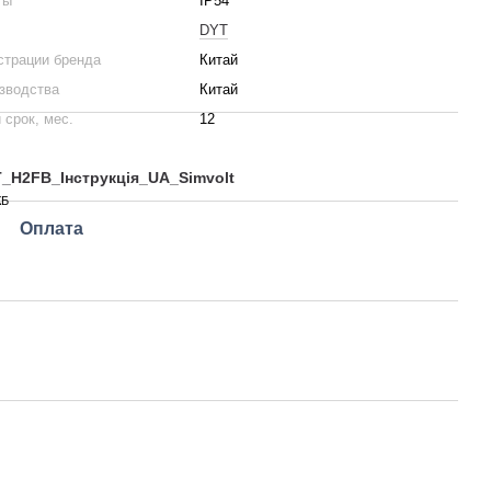
ты
IP54
DYT
страции бренда
Китай
зводства
Китай
 срок, мес.
12
_H2FB_Інструкція_UA_Simvolt
КБ
Оплата