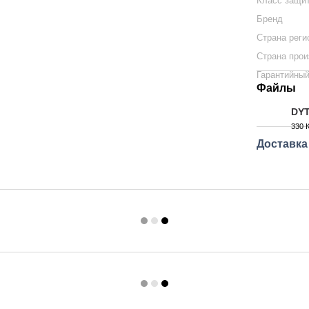
Класс защи
Бренд
Страна реги
Страна прои
Гарантийный
Файлы
DYT
330 
PDF
Доставка