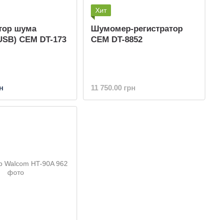
Хит
тор шума
Шумомер-регистратор
 USB) CEM DT-173
CEM DT-8852
н
11 750.00 грн