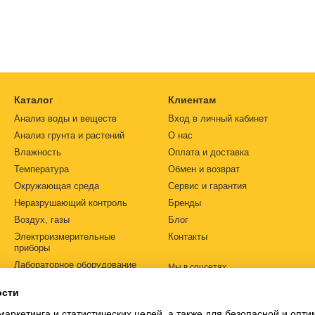
зуются для измерения уровня экологического, промышленного ил
ниторинга условий и соблюдения рекомендуемых стандартов. Мар
оггера
от известных производителей.
Каталог
Клиентам
Анализ воды и веществ
Вход в личный кабинет
Анализ грунта и растений
О нас
Влажность
Оплата и доставка
Температура
Обмен и возврат
Окружающая среда
Сервис и гарантия
Неразрушающий контроль
Бренды
Воздух, газы
Блог
Электроизмерительные
Контакты
приборы
Лабораторное оборудование
Мы в соцсетях
Автоматизация
ости
Источники питания
маркетинга и статистических целей, а также для безопасной и опт