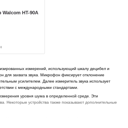
 Walcom HT-90A
н
ртизированных измерений, использующий шкалу децибел и
н для захвата звука. Микрофон фиксирует отклонение
ительным усилителем. Далее измеритель звука использует
ветствии с международными стандартами.
е измерения уровня шума в определенной среде. Эти
ва. Некоторые устройства также показывают дополнительные
х шумомеры, которые используются для постоянного контроля