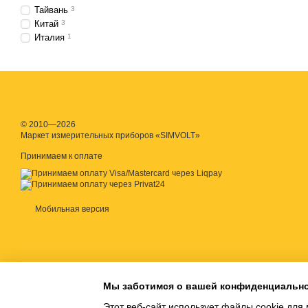
Тайвань
3
Измерители шума исполь
Китай
3
по безопасности для мо
Италия
1
шумомер с функцией л
© 2010—2026
Маркет измерительных приборов «SIMVOLT»
Принимаем к оплате
Мобильная версия
Мы заботимся о вашей конфиденциальн
Этот веб-сайт использует файлы cookie для 