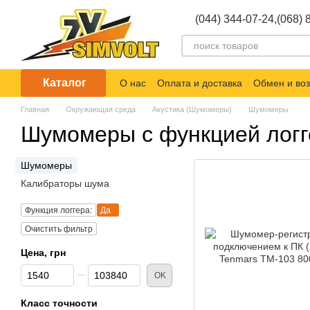
Перейти к основному контенту
(044) 344-07-24,
(068) 
Каталог
О нас
Оплата и доставка
Обмен и воз
Главная
Окружающая среда
Акустика (Шумомеры)
Шумомеры
Шумомеры с функцией логг
Шумомеры
Калибраторы шума
Функция логгера:
Да
Очистить фильтр
Цена, грн
От Цена, грн
До Цена, грн
OK
Класс точности