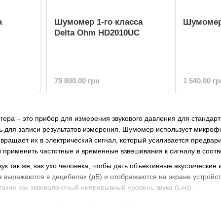
а
Шумомер 1-го класса
Шумомер
Delta Ohm HD2010UC
79 800.00 грн
1 540.00 гр
гера – это прибор для измерения звукового давления для станда
ь для записи результатов измерения. Шумомер использует микрофо
евращает их в электрический сигнал, который усиливается предвар
ы применить частотные и временные взвешивания к сигналу в соот
вук так же, как ухо человека, чтобы дать объективные акустически
 выражаются в децибелах (дБ) и отображаются на экране устройст
такие как эквивалентный непрерывный уровень звука (Leq).
 портативны и работают от батареек. Однако, в некоторых случая
ной среде, могут быть установлены стационарно.