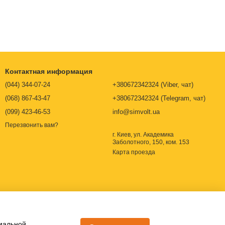
и машинного шума. Обычно они используются специалистами
кет измерительных приборов SIMVOLT предлагает
купить
Контактная информация
(044) 344-07-24
+380672342324 (Viber, чат)
(068) 867-43-47
+380672342324 (Telegram, чат)
(099) 423-46-53
info@simvolt.ua
Перезвонить вам?
г. Киев, ул. Академика
Заболотного, 150, ком. 153
Карта проезда
имальной