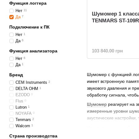
Функция логгера
Нет
11
Шумомер 1 класс
Да
7
TENMARS ST-109R
Подключение к ПК
Нет
1
Да
6
103 840.00 грн
Функция анализатора
Нет
6
Да
1
Шумомер с функцией лог
Бренд
имеет встроенную памят
CEM Instruments
2
звукового давления и пр
DELTA OHM
1
EZODO
0
обработку сигнала, чтоб
Flus
0
Шумомер
реагирует на з
Lutron
1
измеренные уровни шума
NOYAFA
0
акустические настройки, 
Tenmars
2
Walcom
1
Измерители шума
обычно
уровня шума в определен
Страна производства