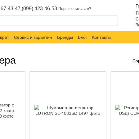
Г
867-43-47,
(099) 423-46-53
Перезвонить вам?
П
С
З
врат
Сервис и гарантия
Бренды
Блог
Контакты
ера
Со