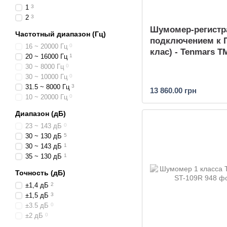
1
3
2
3
Шумомер-регистр
Частотный диапазон (Гц)
подключением к П
16 ~ 20000 Гц
0
клас) - Tenmars T
20 ~ 16000 Гц
1
30 ~ 8000 Гц
0
30 ~ 10000 Гц
0
31.5 ~ 8000 Гц
3
13 860.00 грн
10 ~ 20000 Гц
0
Диапазон (дБ)
23 ~ 143 дБ
0
30 ~ 130 дБ
5
30 ~ 143 дБ
1
35 ~ 130 дБ
1
Точность (дБ)
±1,4 дБ
2
±1,5 дБ
3
±3.5 дБ
0
±2 дБ
0