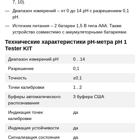
7, 10).
Диапазон измерений – от 0 до 14 pH с разрешением 0,1
pH.
Источник питания – 2 батареи 1,5 В типа AAA. Также
устройство совместимо с аккумуляторными батареями.
Технические характеристики pH-метра pH 1
Tester KIT
Диапазон измерений pH
0…14
Разрешение
0,1
Точность
±0,1
Точки калибровки
1...2
Буферы автоматического
3 буфера США
распознавания
Индикация точек
да
калибровки
Индикация устойчивости
да
Сигнализация состояния
да