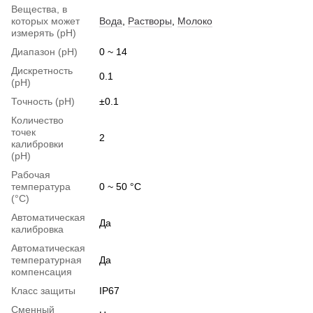
Вещества, в
которых может
Вода
,
Растворы
,
Молоко
измерять (pH)
Диапазон (pH)
0 ~ 14
Дискретность
0.1
(pH)
Точность (pH)
±0.1
Количество
точек
2
калибровки
(pH)
Рабочая
температура
0 ~ 50 °C
(°C)
Автоматическая
Да
калибровка
Автоматическая
температурная
Да
компенсация
Класс защиты
IP67
Сменный