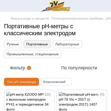
Анализ воды и веществ
Потенциометрические приборы
pH
Портативные pH-метры с
классическим электродом
Ручные
Портативные
Лабораторные
Промышленные, стационарные
Фильтр
По популярности
1
Тип pH электрода
Классический