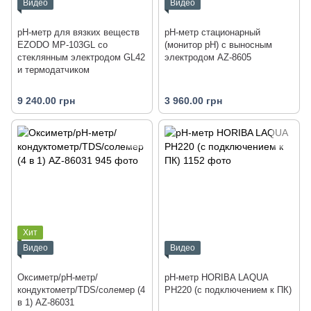
Видео
Видео
рН-метр для вязких веществ
pH-метр стационарный
EZODO MP-103GL со
(монитор pH) с выносным
стеклянным электродом GL42
электродом AZ-8605
и термодатчиком
9 240.00 грн
3 960.00 грн
Хит
Видео
Видео
Оксиметр/рН-метр/
pH-метр HORIBA LAQUA
кондуктометр/TDS/солемер (4
PH220 (с подключением к ПК)
в 1) AZ-86031