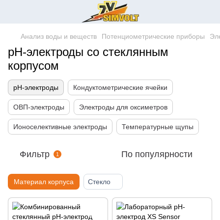
Анализ воды и веществ
Потенциометрические приборы
Эл
pH-электроды со стеклянным
корпусом
pH-электроды
Кондуктометрические ячейки
ОВП-электроды
Электроды для оксиметров
Ионоселективные электроды
Температурные щупы
Фильтр
По популярности
1
Материал корпуса
Стекло