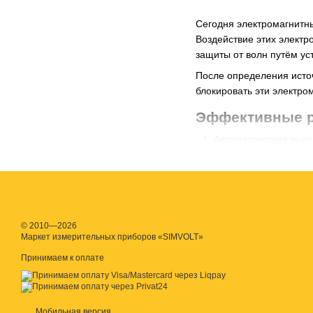
Сегодня электромагнитны
Воздействие этих элект
защиты от волн путём ус
После определения исто
блокировать эти электро
Эффективные р
Автоматические выкл
отключают подачу эл
квартиры. Он остана
электрическая цепь 
помех.
Краски для защиты о
© 2010—2026
загрязнения. Сущест
Маркет измерительных приборов «SIMVOLT»
Краски, экраниру
Принимаем к оплате
Краски, экраниру
экранирующую кра
Экранирующие защитн
Мобильная версия