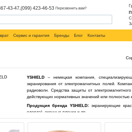
Г
867-43-47,
(099) 423-46-53
Перезвонить вам?
П
С
З
врат
Сервис и гарантия
Бренды
Блог
Контакты
Со
YSHIELD
– немецкая компания, специализирующ
экранирования от электромагнитных полей. Компа
радиоволн. Средства защиты от электромагнитног
действующих нормативных значений или полностью е
Продукция бренда YSHIELD:
экранирующие краск
одеяла), оконные пленки и др.
Маркет измерительных приборов «SIMVOLT»
«YSHIELD».