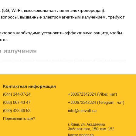
 (5G, Wi-Fi, высоковольтная линия электропередач).
 вопросы, вызванные электромагнитным излучением, требуют
екторов необходимо установить эффективную защиту, чтобы
оте.
о излучения
трическом токе в режиме реального времени и автоматически
ь электроэнергии устанавливается на электрощитке дома или
е и магнитное поле), которые постоянно излучает
ия в спальнях, особенно ночью для сна без электромагнитных
Контактная информация
(044) 344-07-24
+380672342324 (Viber, чат)
енении решением по защите от электромагнитного
(068) 867-43-47
+380672342324 (Telegram, чат)
(099) 423-46-53
info@simvolt.ua
нет маркете
https://simvolt.ua/
вы можете приобрести
Перезвонить вам?
г. Киев, ул. Академика
и низкочастотных электрических полей (НЧ).
Заболотного, 150, ком. 153
электромагнитного излучения (Wi-Fi, 5G, низкочастотное
Карта проезда