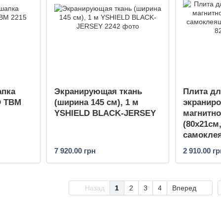
апка
Экранирующая ткань
Плита д
D ТBМ
(ширина 145 см), 1 м
экраниро
YSHIELD BLACK-JERSEY
магнитно
(80х21см
самокле
M6-82
7 920.00 грн
2 910.00 гр
Назад
1
2
3
4
Вперед