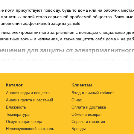
е поля присутствуют повсюду, будь то дома или на рабочих местах
ромагнитных полей стало серьезной проблемой общества. Законные
тановления эффективной защиты yshield.
чника электромагнитного загрязнения с помощью специальных дет
магнитные волны и излучения, а также защитить себя дома и на раб
ешения для защиты от электромагнитног
ючатели электромагнитного поля обнаруживают потребность в элек
ектроэнергии, если спрос отсутствует. Автоматический выключател
вливает электромагнитные поля низкой частоты (электрическое пол
под напряжением. Такой тип защиты рекомендован для использован
Каталог
Клиентам
Анализ воды и веществ
Вход в личный кабинет
т электромагнитных волн
являются эффективным и простым в прим
Анализ грунта и растений
О нас
вуют разные типы красок для защиты от радиации:
Влажность
Оплата и доставка
ющие электромагнитные волны низкой частоты.
Температура
Обмен и возврат
ющие электромагнитные волны низкой и высокой частоты. В интер
Окружающая среда
Сервис и гарантия
ску yshield hsf54 для защиты от высокочастотного излучения (ВЧ) 
Неразрушающий контроль
Бренды
ые балдахины для кроватей обеспечивают эффективную защиту от 