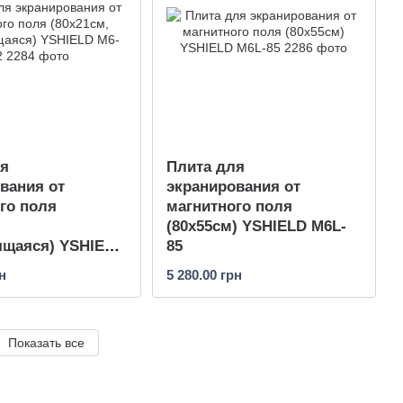
ля
Плита для
вания от
экранирования от
го поля
магнитного поля
,
(80х55см) YSHIELD M6L-
ящаяся) YSHIELD
85
н
5 280.00 грн
Показать все