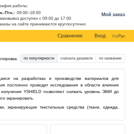
рафик работы:
н.-Птн.:
09:00–18:00
Мой заказ
амовывоз доступен с 09:00 до 17:00
аказы на сайте принимаются круглосуточно
Сравнение
Вход
Укр
Рус
по популярности
сначала дешевле
по названию
ртировка:
аяся на разработках и производстве материалов для
ния постоянно проводит исследования в области влияния
о излучения YSHIELD позволяют снижать уровень ЭМИ до
го экранировать.
и, экранирующие текстильные средства (ткани, одежда,
– официальный представитель в Украине компании