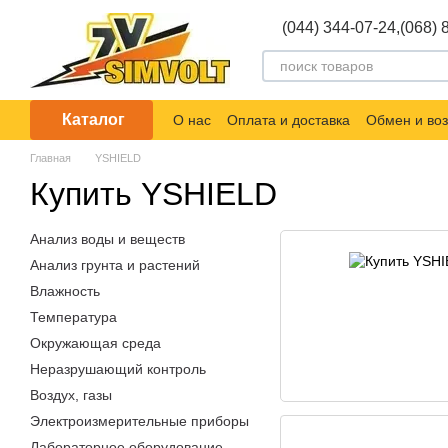
Перейти к основному контенту
(044) 344-07-24,
(068) 
Каталог
О нас
Оплата и доставка
Обмен и воз
Главная
YSHIELD
Купить YSHIELD
Анализ воды и веществ
Анализ грунта и растений
Влажность
Температура
Окружающая среда
Неразрушающий контроль
Воздух, газы
Электроизмерительные приборы
Лабораторное оборудование