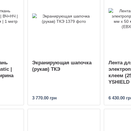
ань
Экранирующая шапочка
Лента дл
stic |
(рукав) ТКЭ
электро
Ширина
клеем (2
YSHIELD 
3 770.00 грн
6 430.00 гр