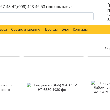
Г
867-43-47,
(099) 423-46-53
Перезвонить вам?
П
С
З
врат
Сервис и гарантия
Бренды
Блог
Контакты
Со