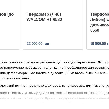
ов (по
Твердомер (Либ)
Твердоме
WALCOM HT-6580
Либом) 
датчико
6560
22 000.00 грн
19 800.00 
плава зависят от легкости движения дислокаций через сплав. Дисл
мое напряжение превышает напряжение, необходимое для возникн
ению деформации. Без наличия дислокаций металлы были бы очень 
рочность металла.
слокаций влияют несколько факторов, используемых для изменени
ние к чистому металлу других элементов изменяет его свойств: д
чему повышается твердость. Кроме того, дополнительные элементы
ции и делают материал более прочным. Если вам нужно контролиров
ти твердомеры металлов
.