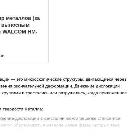
р металлов (за
с выносным
м WALCOM HM-
грн
окации — это микроскопические структуры, двигающиеся через
овения окончательной деформации. Движение дислокаций
хрупкими и трескались или разрушались, когда приложенное
я твердости металла:
вижение дислокаций в кристаллической решетке становится
 могут образовывать в металле новые фазы, которые тоже
ать этот параметр, в интернет-маркете https://simvolt.ua/