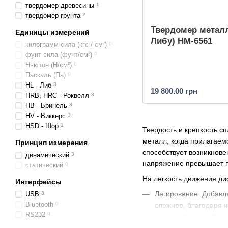
твердомер древесины
1
твердомер грунта
2
Твердомер металл
Единицы измерений
Либу) HM-6561
килограмм-сила (кгс / см²)
0
фунт-сила (фунт/см²)
0
Ньютон (Н/см²)
0
Паскаль (Па)
0
HL - Либ
3
19 800.00 грн
HRB, HRC - Роквелл
3
HB - Бринель
3
HV - Виккерс
3
HSD - Шор
1
Твердость и крепкость с
металл, когда прилагае
Принцип измерения
способствует возникнов
динамический
3
напряжение превышает п
статический
0
На легкость движения ди
Интерфейсы
Легирование. Добавле
USB
3
Bluetooth
0
сложнее, благодаря 
RS232
0
препятствуют деформа
вы можете
приобрес