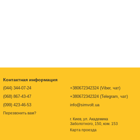
оструктуру металла. Это оказывает непосредственное влияние
дость. В зависимости от метода обработки металл можно
чным и устойчивым к нагрузкам.
яет их движение, что приводит к увеличению твердости.
Контактная информация
(044) 344-07-24
+380672342324 (Viber, чат)
(068) 867-43-47
+380672342324 (Telegram, чат)
(099) 423-46-53
info@simvolt.ua
Перезвонить вам?
г. Киев, ул. Академика
Заболотного, 150, ком. 153
Карта проезда