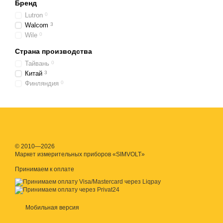
Бренд
Термическая обработк
Lutron
0
Walcom
3
на то, насколько лег
Wile
0
сделать более мягким
Страна производства
Холодная обработка м
Тайвань
0
Китай
3
Финляндия
0
© 2010—2026
Маркет измерительных приборов «SIMVOLT»
Принимаем к оплате
Мобильная версия