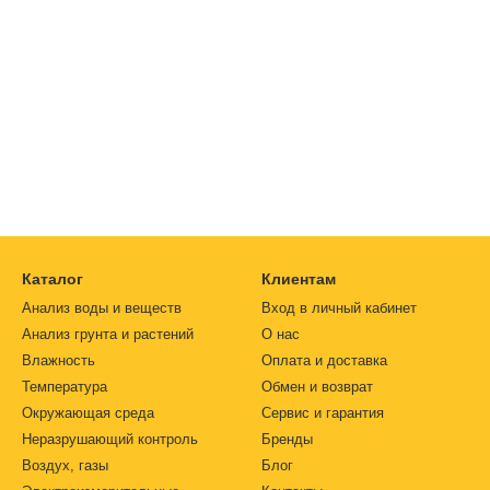
а. Такие процессы, как отжиг, закалка или отпуск, изменяют микр
ко или трудно двигаются дислокации, а следовательно — и на твер
 для дальнейшей обработки или, наоборот, значительно более про
еталла увеличивает количество дислокаций в металле, что затрудн
Каталог
Клиентам
Анализ воды и веществ
Вход в личный кабинет
Анализ грунта и растений
О нас
Влажность
Оплата и доставка
Температура
Обмен и возврат
Окружающая среда
Сервис и гарантия
Неразрушающий контроль
Бренды
Воздух, газы
Блог