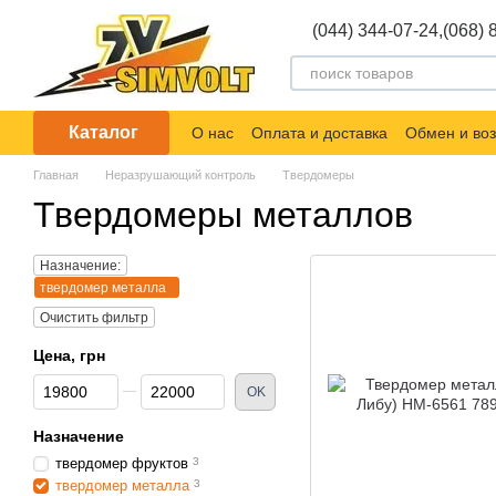
Перейти к основному контенту
(044) 344-07-24,
(068) 
Каталог
О нас
Оплата и доставка
Обмен и воз
Главная
Неразрушающий контроль
Твердомеры
Твердомеры металлов
Назначение:
твердомер металла
Очистить фильтр
Цена, грн
От Цена, грн
До Цена, грн
OK
Назначение
твердомер фруктов
3
твердомер металла
3