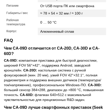
Питание
От USB порта ПК или смартфона
Габариты / вес
≈ 78 × 54 × 32 мм / ≈ 100 г
Рабочая
0 … 50 °C
температура
Корпус
Алюминиевый сплав
FAQ
Чем CA-09D отличается от CA-20D, CA-30D и CA-
60D?
CA-09D:
компактная приставка для быстрой диагностики,
широкий FOV 56°×42°, поддержка Android, заводской
кронштейн.
CA-20D:
настольная система с ручной
фокусировкой (мин. 20 мм), узкий FOV 42°×32.1°, полная
радиометрия и поддержка внешних датчиков (температура/
ток/напряжение), профессиональное Windows-ПО.
CA-30D:
больший сенсор 384×288, диапазон до +800 °C, повышенная
точность.
CA-60D:
флагман 640×512 с максимальной
чувствительностью для прецизионных R&D-задач.
Чем CA-09D лучше смартфонных приставок (Seek