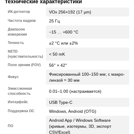
Технические характеристики
ИК-детектор
VOx 256×192 (17 µm)
Частота кадров
25 Гц
Диапазон
−15 … +600 °C
измерения
Точность
±2 °C или ±2%
NETD
< 50 mK
(чувствительность)
Поле зрения (FOV)
56° × 42°
Фиксированный 100–150 мм; с макро-
Фокус
линзой ≈ 30 мм
Эмиссионная
0.01–1.00 (настраивается)
способность
Интерфейс
USB Type-C
Поддержка ОС
Windows, Android (OTG)
Android App / Windows Software
ПО
(кривые, изотермы, 3D, экспорт
CSV/Excel)