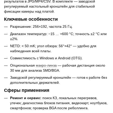
результатов в JPG/MP4/CSV. В комплекте — заводской
регулируемый настольный кронштейн для стабильной
фиксации камеры над платой.
Ключевые особенности
Разрешение: 256×192, частота 25 Гц.
Диапазон температур: −15 … +600 °C; точность ±2 °C или
±2%.
NETD: < 50 mK; угол обзора: 56°×42° — удобно для
наблюдения всей платы.
Совместимость с Windows и Android (OTG).
Опциональная
макро-линза
— рабочая дистанция около
30 мм для анализа SMD/BGA.
Заводской регулируемый кронштейн — готов к работе без
дополнительных держателей.
Сферы применения
Ремонт и сервис:
поиск КЗ, локальных перегревов,
утечек; диагностика блоков питания, видеокарт, ноутбуков,
смартфонов; проверка BGA после реболлинга.