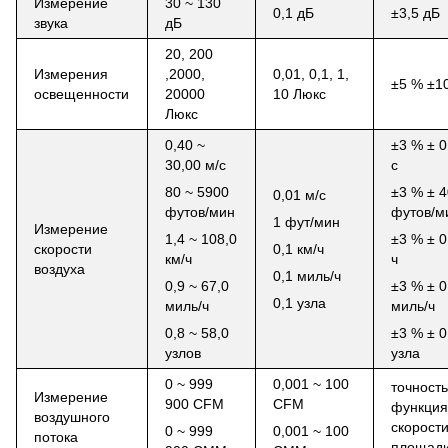
Измерение
30 ~ 130
0,1 дБ
±3,5 дБ
звука
дБ
20, 200
Измерения
,2000,
0,01, 0,1, 1,
±5 % ±1
освещенности
20000
10 Люкс
Люкс
0,40 ~
±3 % ± 0
30,00 м/с
с
80 ~ 5900
±3 % ± 
0,01 м/с
футов/мин
футов/м
1 фут/мин
Измерение
1,4 ~ 108,0
±3 % ± 0
скорости
0,1 км/ч
км/ч
ч
воздуха
0,1 миль/ч
0,9 ~ 67,0
±3 % ± 0
0,1 узла
миль/ч
миль/ч
0,8 ~ 58,0
±3 % ± 0
узлов
узла
0 ~ 999
0,001 ~ 100
точность
Измерение
900 CFM
CFM
функци
воздушного
скорости
0 ~ 999
0,001 ~ 100
потока
площад