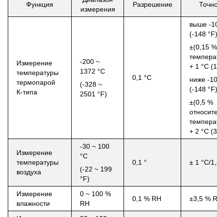
Функция
Разрешение
Точно
измерения
выше
-1
(
-148 °F
±(0,15 
темпера
-200 ~
Измерение
+
1 °C
(
1
1372 °C
температуры
0,1 °С
ниже
-1
термопарой
(-328 ~
(
-148 °F
К-типа
2501 °F
)
±(0,5 %
относит
темпера
+
2 °C
(
3
-30 ~
100
Измерение
°C
температуры
0,1 °
± 1 °C/1
(-22 ~
199
воздуха
°F
)
Измерение
0 ~ 100 %
0,1 % RH
±3,5 % 
влажности
RH