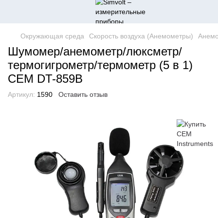
Окружающая среда
Скорость воздуха (Анемометры)
Анем
Шумомер/анемометр/люксметр/
термогигрометр/термометр (5 в 1)
CEM DT-859B
Артикул:
1590
Оставить отзыв