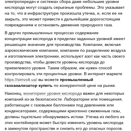
электропередач и системах сбора даже небольшие уровни
кислорода могут создать серьезные проблемы. Это указывает
на то, что в инфраструктуре произошла утечка, и, если ее не
закрыть, это может привести к дальнейшим дорогостоящим
повреждениям и остановить движение природного газа.
В других промышленных процессах содержание
концентрации кислорода в пределах заданных уровней имеет
решающее значение для производства. Компании, включая
аэрокосмические компании, компании по разделению воздуха
и изготовления электроники, используют азот как часть своего
производства, чтобы довести уровень кислорода до
приемлемого уровня. Таким образом, им нужен способ
контролировать эти процентные уровни. В интернет маркете
https://simvolt.ua/
вы можете
промышленный
газоанализатор купить
по конкурентной цене на рынке.
Наконец,
мониторинг уровня кислорода
важен для некоторых
компаний из-за безопасности. Лаборатории или помещения,
работающие с газовыми баллонами под давлением или
конденсаторами, содержащими криогенно сжиженные газы,
должны тщательно обнаруживать истоки. Утечка из любого из
этих контейнеров может быстро изменить уровень кислорода
в замкнутом пространстве и снизить его до опасных порогов.