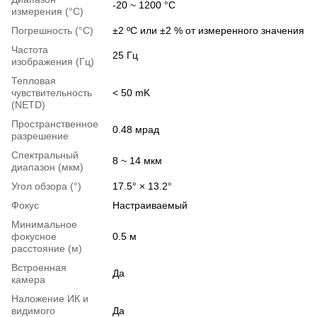
-20 ~ 1200 °C
измерения (°C)
Погрешность (°C)
±2 ºC или ±2 % от измеренного значения
Частота
25 Гц
изображения (Гц)
Тепловая
чувствительность
< 50 mK
(NETD)
Пространственное
0.48 мрад
разрешение
Спектральный
8 ~ 14 мкм
диапазон (мкм)
Угол обзора (°)
17.5° × 13.2°
Фокус
Настраиваемый
Минимальное
фокусное
0.5 м
расстояние (м)
Встроенная
Да
камера
Наложение ИК и
видимого
Да