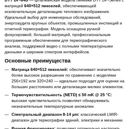
матрицей
640×512 пикселей
, обеспечивающей
исключительную детализацию теплового изображения.
Идеальный выбор для инженерных обследований,
энергоаудита крупных объектов, промышленных инспекций и
отчетной термографии. Модель оснащена ручной
фокусировкой, большой матрицей, профессиональным
программным обеспечением для термографического
анализа, поддержкой видео с полными температурными
данными и широким спектром интерфейсов.
Основные преимущества
Матрица 640×512 пикселей:
обеспечивает значительно
более высокое разрешение по сравнению с моделями
256×192 или 320×240 — идеально подходит для оценки на
больших расстояниях или детализации мелких элементов.
Термочувствительность (NETD) ≤ 50 mK @ 25 °C:
высокая чувствительность позволяет обнаруживать
незначительные температурные аномалии.
Спектральный диапазон 8-14 µm:
классический LWIR-
диапазон для термографии зданий, электрики и механики.
Ручная фокусировка:
позволяет оптимально настроить