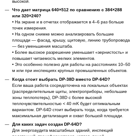
высокой.
Что дает матрица 640×512 по сравнению с 384×288
или 320×240?
• На экране и в отчетах отображается в 4–6 раз больше
точек измерения.
• На одном снимке можно анализировать большие
площади — фасад, крышу, щитовую, линию трубопровода
— без уменьшения масштаба.
• Более высокое разрешение уменьшает «зернистость» и
повышает читаемость мелких элементов.
• Это особенно полезно для работы на расстояниях 10–50
м или при инспекциях крупных промышленных объектов.
Когда стоит выбрать DP-38D вместо DP-64D?
Если ваша работа сосредоточена на локальных объектах
(распределительные щиты, электроприборы, небольшие
зоны теплопотерь), DP-38D с более высокой
теплочувствительностью < 40 mK будет оптимальным
вариантом. DP-64D стоит выбирать тогда, когда требуется
максимальная детализация и охват большой площади.
Для каких задач создан DP-64D?
Для энергоаудита масштабных зданий, инспекций