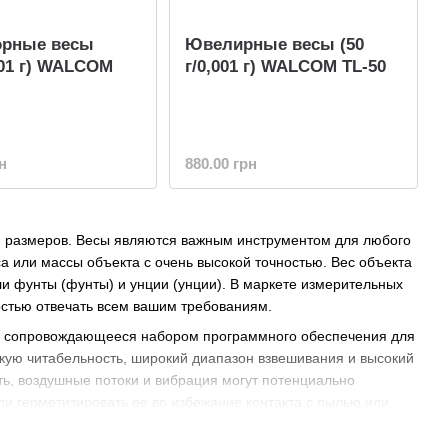
орные весы
Ювелирные весы (50
0.01 г) WALCOM
г/0,001 г) WALCOM TL-50
н
880.00 грн
 и размеров. Весы являются важным инструментом для любого
 или массы объекта с очень высокой точностью. Вес объекта
ли фунты (фунты) и унции (унции). В маркете измерительных
остью отвечать всем вашим требованиям.
, сопровождающееся набором программного обеспечения для
окую читабельность, широкий диапазон взвешивания и высокий
ь, воздушные потоки и вибрация могут потенциально
ли герметизировать ее во избежание контакта с пылью или
но калибруются, а также часто обслуживаются и