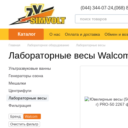
Перейти к основному контенту
(044) 344-07-24,
(068) 
Каталог
О нас
Оплата и доставка
Обмен и воз
Главная
Лабораторное оборудование
Лабораторные весы
Лабораторные весы Walco
Ультразвуковые ванны
Генераторы озона
Мешалки
Центрифуги
Лабораторные весы
Фильтрация
Бренд:
Walcom
Очистить фильтр