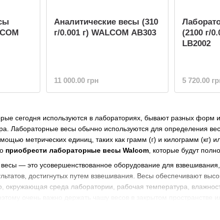
сы
Аналитические весы (310
Лаборат
ALCOM
г/0.001 г) WALCOM AB303
(2100 г/
LB2002
11 000.00 грн
5 720.00 гр
торые сегодня используются в лабораториях, бывают разных форм
ра. Лабораторные весы обычно используются для определения веса
мощью метрических единиц, таких как грамм (г) и килограмм (кг) и
но
приобрести лабораторные весы Walcom
, которые будут полн
весы — это усовершенствованное оборудование для взвешивания
ультатов, достигнутых путем взвешивания. Весы обеспечивают выс
о, окружающая среда лаборатории, рабочая температура, влажност
Поэтому очень важно держать чашу весов в закрытом пространстве и
и. Кроме того, убедитесь, что весы содержатся в чистоте, регуляр