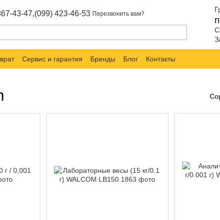
Г
867-43-47,
(099) 423-46-53
Перезвонить вам?
П
С
З
врат
Сервис и гарантия
Бренды
Блог
Контакты
m
Со