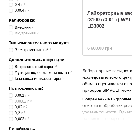
0,4 г
1
0,004 г
2
Лабораторные ве
(3100 г/0.01 г) W
Калибровка:
LB3002
Внешняя
7
Внутренняя
0
Тип измерительного модуля:
6 600.00 грн
Электромагнитный
1
Дополнительные функции
Ветрозащитный экран
4
Лабораторные весы
, ко
Функция подсчета количества
7
исследовательского цент
Компенсация массы тары
8
обычно оценивается с по
Повторяемость:
приборов SIMVOLT мож
0,001 г
1
Современные цифровые 
0,0002 г
0
отметки и обработки рез
0,02 г
3
уровень точности. Однак
0,2 г
1
повлиять на результат. 
0,002 г
2
различными загрязнениям
Линейность:
ремонтируются.