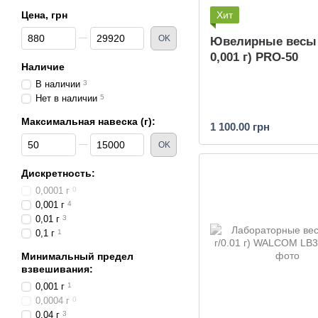
Цена, грн
Хит
От Цена, грн
До Цена, грн
OK
Ювелирные весы (
0,001 г) PRO-50
Наличие
В наличии
3
Нет в наличии
5
Максимальная навеска (г):
1 100.00 грн
От Максимальная навеска (г):
До Максимальная навеска (г):
OK
Дискретность:
0,0001 г
0
0,001 г
4
0,01 г
3
0,1 г
1
Минимальный предел
взвешивания:
0,001 г
1
0,0004 г
0
0,04 г
3