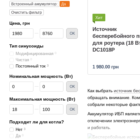
Встроенный аккумулятор:
Да
Очистить фильтр
Хит
Цена, грн
Источник
От Цена, грн
До Цена, грн
OK
бесперебойного п
для роутера (18 В
Тип синусоиды
DC1018P
Модифицированная
0
Чистая
0
Постоянный ток
3
1 980.00 грн
Номинальная мощность (Вт)
От Номинальная мощность (Вт)
До Номинальная мощность (Вт)
OK
Как выбрать
источник бе
обращать внимание. Ком
Максимальная мощность (Вт)
собрали некоторые факты
От Максимальная мощность (Вт)
До Максимальная мощность (Вт)
OK
Аккумулятор ИБП являет
отключении электроэнерг
Подходит ли для котла?
и работать.
Нет
3
Да
0