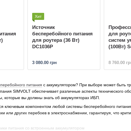
Хит
Источник
Професс
итания
бесперебойного питания
для роут
т)
для роутера (36 Вт)
систем у
DC1036P
(100Вт) 
3 080.00 грн
8 760.00 гр
сперебойного питания
с аккумулятором? При выборе может быть тру
пания SIMVOLT обеспечивает различные аспекты технического об
, которые вы должны знать об аккумуляторах ИБП.
ся ключевым компонентом любой системы бесперебойного питани
ии или других перебоев в электроснабжении, гарантируя, что крит