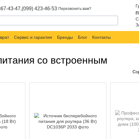
Г
867-43-47,
(099) 423-46-53
Перезвонить вам?
П
С
З
врат
Сервис и гарантия
Бренды
Блог
Контакты
питания со встроенным
Со