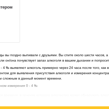
нтером
ы вы поздно выпивали с друзьями. Вы спите около шести часов, а 
ли он/она почувствует запах алкоголя в вашем дыхании и попроси
 - 4 ‰ выявляют алкоголь примерно через 24 часа после того, как
нтом для выявления присутствия алкоголя и измерения концентраци
м сложным в данный момент времени.
к времени, в течение которого алкотестер может обнаружить алког
ства человека.