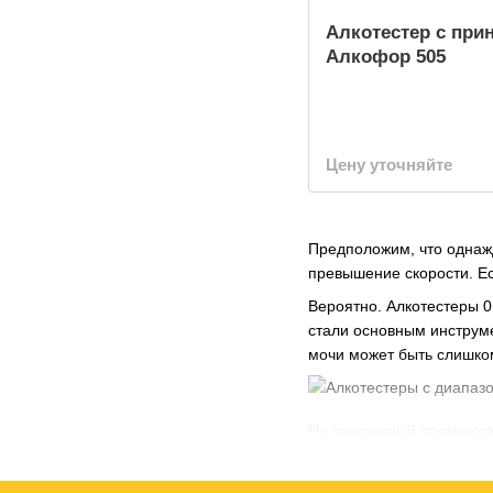
Алкотестер с при
Алкофор 505
Цену уточняйте
Предположим, что однажд
превышение скорости. Ес
Вероятно. Алкотестеры 0
стали основным инструме
мочи может быть слишко
Но конкретный промежуто
Физиологические свой