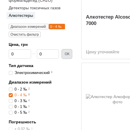
формальдегид (CH2O)
Детекторы токсичных газов
Алкотестеры
Алкотестер Alcos
7000
Диапазон измерений:
0 - 4 ‰
Очистить фильтр
Цена, грн
Цену уточняйте
От Цена, грн
До Цена, грн
OK
Тип датчика
Электрохимический
9
Диапазон измерений
0 - 2 ‰
2
0 - 4 ‰
9
0 - 3 ‰
4
0 - 1 ‰
1
0 - 5 ‰
2
Погрешность
± 0.02 ‰
0