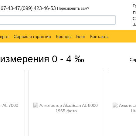
Г
867-43-47,
(099) 423-46-53
Перезвонить вам?
П
С
З
врат
Сервис и гарантия
Бренды
Блог
Контакты
измерения 0 - 4 ‰
Со