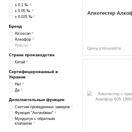
± 0.1 ‰
4
± 0.05 ‰
3
Алкотестер Алкоф
± 0.025 ‰
2
Бренд
Alcoscan
6
Алкофор
3
Walcom
0
Цену уточняйте
Страна производства
Китай
9
Сертифицированный в
Украине
Нет
6
Да
3
Дополнительные функции
Счетчик проведенных замеров
7
Функция "Антиобман"
6
Мундштук с обратным
клапаном
7