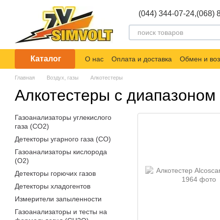
Перейти к основному контенту
(044) 344-07-24,
(068) 
Каталог
О нас
Оплата и доставка
Обмен и воз
Главная
Воздух, газы
Алкотестеры
Алкотестеры с диапазоном 
Газоанализаторы углекислого
газа (СО2)
Детекторы угарного газа (СО)
Газоанализаторы кислорода
(О2)
Детекторы горючих газов
Детекторы хладогентов
Измерители запыленности
Газоанализаторы и тесты на