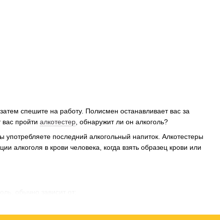
затем спешите на работу. Полисмен останавливает вас за
т вас пройти
алкотестер
, обнаружит ли он алкоголь?
 вы употребляете последний алкогольный напиток. Алкотестеры
и алкоголя в крови человека, когда взять образец крови или
оль, обычно зависит от: