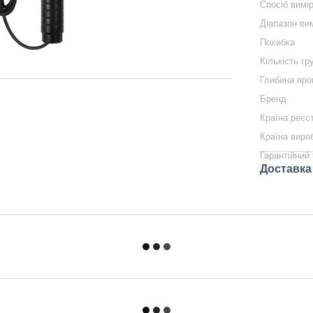
Спосіб вимі
Діапазон ви
Похибка
Кількість гр
Глибина про
Бренд
Країна реєс
Країна виро
Гарантійний 
Доставка