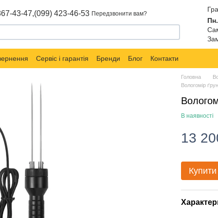
Гра
867-43-47,
(099) 423-46-53
Передзвонити вам?
Пн.
Сам
Зам
овернення
Сервіс і гарантія
Бренди
Блог
Контакти
Головна
В
Вологомір ґру
Вологом
В наявності
13 20
Купити
Характер