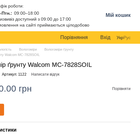
фік роботи:
-Птн.:
09:00–18:00
Мій кошик
овивіз доступний з 09:00 до 17:00
овлення на сайті приймаються цілодобово
Порівняння
Вхід
Укр
Рус
ологість
Вологоміри
Вологоміри ґрунту
нту Walcom MC-7828SOIL
ір ґрунту Walcom MC-7828SOIL
Артикул: 1122
Написати відгук
0.00 грн
Порівняти
истики