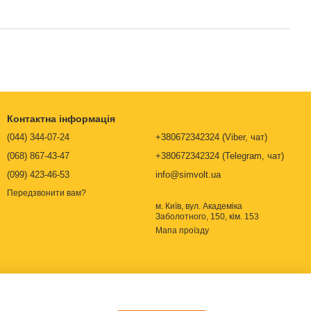
Контактна інформація
(044) 344-07-24
+380672342324 (Viber, чат)
(068) 867-43-47
+380672342324 (Telegram, чат)
(099) 423-46-53
info@simvolt.ua
Передзвонити вам?
м. Київ, вул. Академіка
Заболотного, 150, кім. 153
Мапа проїзду