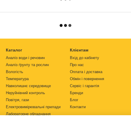
Каталог
Клієнтам
Аналіз води і речовин
Вхід до кабінету
Аналіз ґрунту та рослин
Про нас
Вологість
Оплата і доставка
Температура
Обмін і повернення
Навколишнє середовище
Сервіс і гарантія
Неруйнівний контроль
Бренди
Повітря, гази
Блог
Електровимірювальні прилади
Контакти
Лабораторне обладнання
Ми в соцмережах
Автоматизація
Джерела живлення