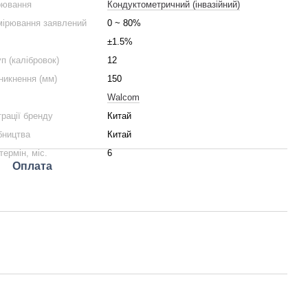
рювання
Кондуктометричний (інвазійний)
мірювання заявлений
0 ~ 80%
±1.5%
уп (калібровок)
12
никнення (мм)
150
Walcom
трації бренду
Китай
бництва
Китай
термін, міс.
6
Оплата