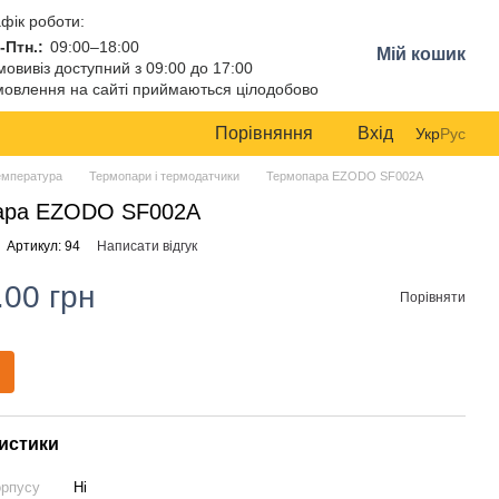
фік роботи:
-Птн.:
09:00–18:00
Мій кошик
овивіз доступний з 09:00 до 17:00
овлення на сайті приймаються цілодобово
Порівняння
Вхід
Укр
Рус
емпература
Термопари і термодатчики
Термопара EZODO SF002A
ара EZODO SF002A
Артикул: 94
Написати відгук
.00 грн
Порівняти
истики
орпусу
Ні