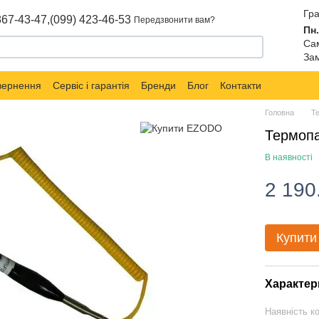
Гра
867-43-47,
(099) 423-46-53
Передзвонити вам?
Пн.
Сам
Зам
овернення
Сервіс і гарантія
Бренди
Блог
Контакти
Головна
Т
Термоп
В наявності
2 190
Купити
Характер
Наявність к