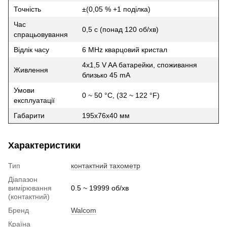
Точність
±(0,05 % +1 поділка)
Час
0,5 с (понад 120 об/хв)
спрацьовування
Відлік часу
6 MHz кварцовий кристал
4x1,5 V AA батарейки, споживання
Живлення
близько 45 mA
Умови
0 ~ 50 °С, (32 ~ 122 °F)
експлуатації
Габарити
195х76х40 мм
Характеристики
Тип
контактний тахометр
Діапазон
вимірювання
0.5 ~ 19999 об/хв
(контактний)
Бренд
Walcom
Країна