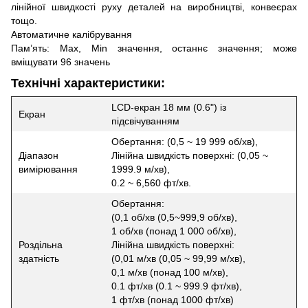
лінійної швидкості руху деталей на виробництві, конвеєрах
тощо.
Автоматичне калібрування
Пам’ять: Max, Min значення, останнє значення; може
вміщувати 96 значень
Технічні характеристики:
LCD-екран 18 мм (0.6") із
Екран
підсвічуванням
Обертання: (0,5 ~ 19 999 об/хв),
Діапазон
Лінійна швидкість поверхні: (0,05 ~
вимірювання
1999.9 м/хв),
0.2 ~ 6,560 фт/хв.
Обертання:
(0,1 об/хв (0,5~999,9 об/хв),
1 об/хв (понад 1 000 об/хв),
Роздільна
Лінійна швидкість поверхні:
здатність
(0,01 м/хв (0,05 ~ 99,99 м/хв),
0,1 м/хв (понад 100 м/хв),
0.1 фт/хв (0.1 ~ 999.9 фт/хв),
1 фт/хв (понад 1000 фт/хв)