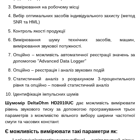
Вимірювання на робочому місці
Вибір оптимальних засобів індивідуального захисту (метод
SNR та HML)
Контроль якості продукції
Вимірювання шуму технічних засобів, машин,
вимірювання звукової потужності.
Опційно – можливість автоматичної реєстрації значень за
допомогою "Advanced Data Logger"
Опційно – реєстрація і аналіз звукових подій
Статистичний аналіз з розрахунком 3-процентильного
рівня та опційно – повний статистичний аналіз
Ідентифікація імпульсних шумів
Шумомір DeltaOhm HD2010UC
дає можливість вимірювати
рівень звукового тиску за допомогою програмування трьох
параметрів з можливістю вільного вибору ширини частотної
смуги та часових констант.
Є можливість вимірювати такі параметри як:
Leq(equivalentcontinuoussoundlevel – еквівалентний рівень