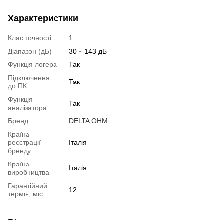
Характеристики
Клас точності
1
Діапазон (дБ)
30 ~ 143 дБ
Функція логера
Так
Підключення
Так
до ПК
Функція
Так
аналізатора
Бренд
DELTA OHM
Країна
реєстрації
Італія
бренду
Країна
Італія
виробництва
Гарантійний
12
термін, міс.