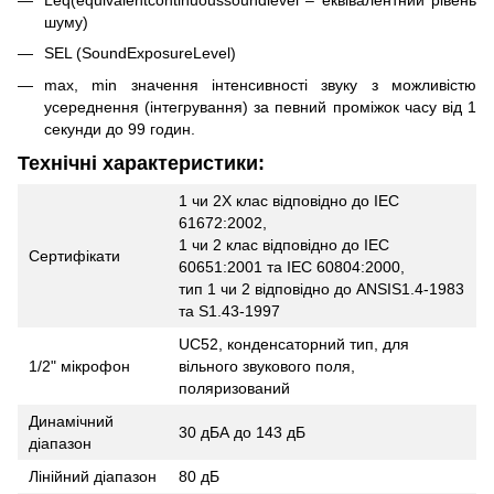
шуму)
SEL (SoundExposureLevel)
max, min значення інтенсивності звуку з можливістю
усереднення (інтегрування) за певний проміжок часу від 1
секунди до 99 годин.
Технічні характеристики:
1 чи 2Х клас відповідно до IEC
61672:2002,
1 чи 2 клас відповідно до IEC
Сертифікати
60651:2001 та IEC 60804:2000,
тип 1 чи 2 відповідно до ANSIS1.4-1983
та S1.43-1997
UC52, конденсаторний тип, для
1/2" мікрофон
вільного звукового поля,
поляризований
Динамічний
30 дБА до 143 дБ
діапазон
Лінійний діапазон
80 дБ