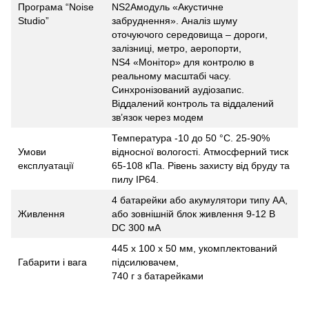
Програма “Noise
NS2Aмодуль «Акустичне
Studio”
забруднення». Аналіз шуму
оточуючого середовища – дороги,
залізниці, метро, аеропорти,
NS4 «Монітор» для контролю в
реальному масштабі часу.
Синхронізований аудіозапис.
Віддалений контроль та віддалений
зв’язок через модем
Температура -10 до 50 °С. 25-90%
Умови
відносної вологості. Атмосферний тиск
експлуатації
65-108 кПа. Рівень захисту від бруду та
пилу ІР64.
4 батарейки або акумулятори типу АА,
Живлення
або зовнішній блок живлення 9-12 В
DC 300 мА
445 х 100 х 50 мм, укомплектований
Габарити і вага
підсилювачем,
740 г з батарейками