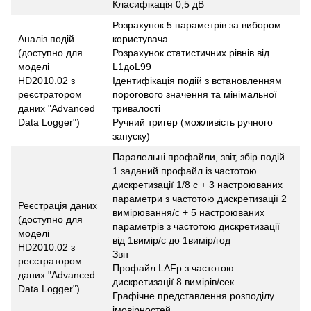
Класифікація 0,5 дВ
Розрахунок 5 параметрів за вибором
Аналіз подій
користувача
(доступно для
Розрахунок статистичних рівнів від
моделі
L1доL99
HD2010.02 з
Ідентифікація подій з встановленням
реєстратором
порогового значення та мінімальної
даних "Advanced
тривалості
Data Logger")
Ручний тригер (можливість ручного
запуску)
Паралельні профайли, звіт, збір подій
1 заданий профайл із частотою
дискретизації 1/8 с + 3 настроюваних
параметри з частотою дискретизації 2
Реєстрація даних
вимірювання/с + 5 настроюваних
(доступно для
параметрів з частотою дискретизації
моделі
від 1вимір/с до 1вимір/год
HD2010.02 з
Звіт
реєстратором
Профайл LAFp з частотою
даних "Advanced
дискретизації 8 вимірів/сек
Data Logger")
Графічне представлення розподілу
імовірностей