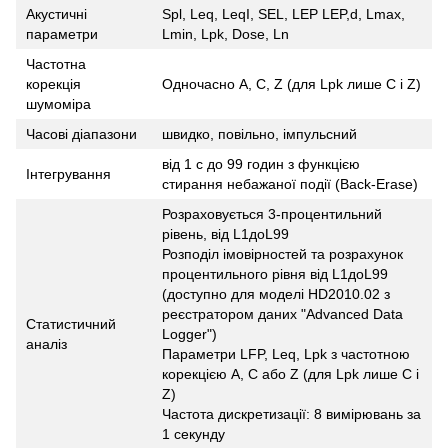
Акустичні
Spl, Leq, LeqI, SEL, LEP LEP,d, Lmax,
параметри
Lmin, Lpk, Dose, Ln
Частотна
корекція
Одночасно A, C, Z (для Lpk лише C і Z)
шумоміра
Часові діапазони
швидко, повільно, імпульсний
від 1 с до 99 годин з функцією
Інтегрування
стирання небажаної події (Back-Erase)
Розраховується 3-процентильний
рівень, від L1доL99
Розподіл імовірностей та розрахунок
процентильного рівня від L1доL99
(доступно для моделі HD2010.02 з
реєстратором даних "Advanced Data
Статистичний
Logger")
аналіз
Параметри LFP, Leq, Lpk з частотною
корекцією A, C або Z (для Lpk лише C і
Z)
Частота дискретизації: 8 вимірювань за
1 секунду