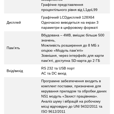
Графічне представлення
процентільного рівня від L1доL99
Графічний LCDдисплей 128Х64
Дисплей
Одночасно виводиться на екран 3
параметри в цифровому форматі
Вбудована – 4МВ, вміщає більше 500
значень,
Можливість розширення до 8 МБ з
Пам’ять
опцією «Модуль пам’яті»
Зовнішня, через інтерфейс для карти
пам’яті, доступна SD-карта до 2 ГБ
RS 232 та USB порт
Вхід/вихід
AC та DC вихід
Програмне забезпечення входить в
комплект поставки, призначене для
керування приладом та обробки даних
NS1 модуль «Захист працівника».
Аналіз шуму і вібрацій на робочому
місці відповідно до UNI 9432/2011 та
ISO 9612/2011