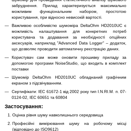
забруднення. Прилад характеризується максимально
можливим функціональним набором, простотою
користування, при відносно невисокій вартості.
Важливою особливістю шумоміра DeltaOhm HD2010UC є
можливість налаштування для конкретних потреб
користувача та додавання за необхідності опційних
аксесуарів, наприклад "Advanced Data Logger" – додаток,
що дозволяє проводити автоматичну реєстрацію даних.
Користувач сам може оновити прошивку приладу за
допомогою програми NoiseStudio, що входить в комплект
поставки
Шумомір DeltaOhm HD2010UC обладнаний графічним
екраном з підсвічуванням.
Сертифікати: IEC 61672-1 від 2002 року тип I.N.RI.M. п. 07-
0124-02, IEC 60651 та 60804
Застосування:
Оцінка рівня шуму навколишнього середовища
Професійні вимірювання шуму на робочому місці
(відповідно до ISO9612)