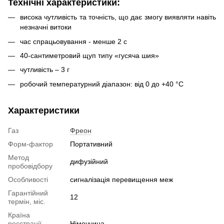
Технічні характеристики:
висока чутливість та точність, що дає змогу виявляти навіть
незначні витоки
час спрацьовування - менше 2 с
40-сантиметровий щуп типу «гусяча шия»
чутливість – 3 г
робочий температурний діапазон: від 0 до +40 °C
Характеристики
Газ
Фреон
Форм-фактор
Портативний
Метод
дифузійний
пробовідбору
Особливості
сигналізація перевищення меж
Гарантійний
12
термін, міс.
Країна
реєстрації
Німеччина