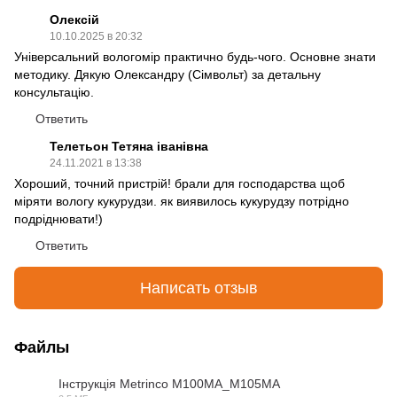
Олексій
10.10.2025 в 20:32
Універсальний вологомір практично будь-чого. Основне знати
методику. Дякую Олександру (Сімвольт) за детальну
консультацію.
Ответить
Телетьон Тетяна іванівна
24.11.2021 в 13:38
Хороший, точний пристрій! брали для господарства щоб
міряти вологу кукурудзи. як виявилось кукурудзу потрідно
подріднювати!)
Ответить
Написать отзыв
Файлы
Інструкція Metrinco M100MA_M105MA