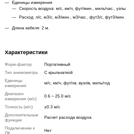
Единицы измерения
Скорость воздуха: м/с, км/ч, фут/мин., миль/час., узлы.
Расход: л/с, м3/с, м3/мин., м3/час., фут3/с, фут3/мин.
Длина кабеля: 2 м.
Характеристики
Форм-фактор
Портативный
Тип анемометра
С крыльчаткой
Единицы
м/с, км/ч, фут/хв, вузлів, миль/год
измерения
Диапазон
0.6 ~ 25.0 м/с
измерения (м/с)
Точность (м/с)
±0.3 м/с
Дополнительные
Расчет расхода воздуха
функции
Подключение к
Нет
ПК