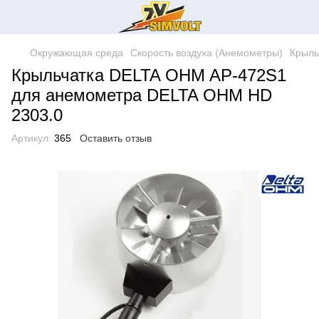
Окружающая среда
Скорость воздуха (Анемометры)
Крыль
Крыльчатка DELTA OHM AP-472S1
для анемометра DELTA OHM HD
2303.0
Артикул:
365
Оставить отзыв