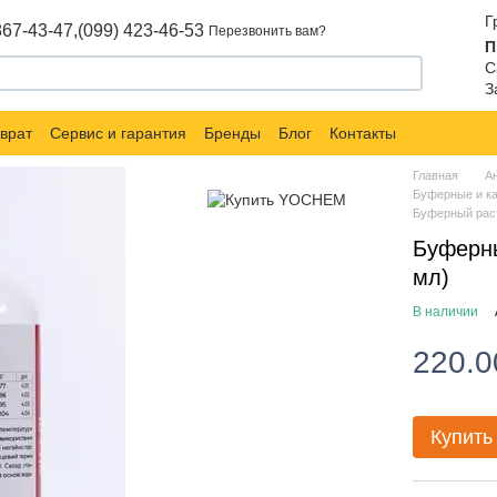
Г
867-43-47,
(099) 423-46-53
Перезвонить вам?
П
С
З
врат
Сервис и гарантия
Бренды
Блог
Контакты
Главная
А
Буферные и к
Буферный рас
Буферн
мл)
В наличии
220.0
Купить