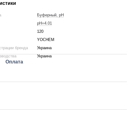
истики
а
Буферный, pH
pH=4.01
120
YOCHEM
страции бренда
Украина
зводства
Украина
Оплата