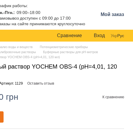
рафик работы:
н.-Птн.:
09:00–18:00
Мой заказ
амовывоз доступен с 09:00 до 17:00
аказы на сайте принимаются круглосуточно
Сравнение
Вход
Укр
Рус
нализ воды и веществ
Потенциометрические приборы
алибровочные растворы
Буферные растворы для рН-метров
твор YOCHEM OBS-4 (pH=4,01, 120 мл)
ый раствор YOCHEM OBS-4 (pH=4,01, 120
Артикул: 1129
Оставить отзыв
0 грн
К сравнению