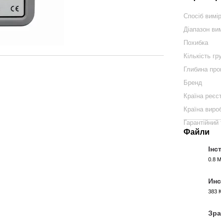
Спосіб вимі
Діапазон ви
Похибка
Кількість гр
Глибина про
Бренд
Країна реєс
Країна виро
Гарантійний 
Файли
Інс
0.8 
PDF
Инс
383 
PDF
Зра