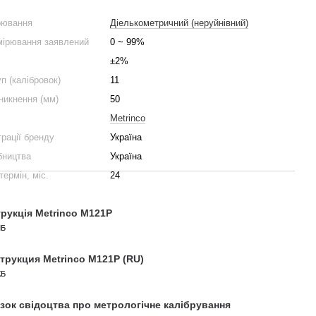
рювання
Діелькометричний (неруйнівний)
мірювання заявлений
0 ~ 99%
±2%
уп (калібровок)
11
никнення (мм)
50
Metrinco
трації бренду
Україна
бництва
Україна
термін, міс.
24
трукція Metrinco M121Р
МБ
трукция Metrinco M121Р (RU)
КБ
зок свідоцтва про метрологічне калібрування