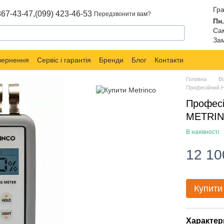
Гра
867-43-47,
(099) 423-46-53
Передзвонити вам?
Пн.
Сам
Зам
овернення
Сервіс і гарантія
Бренди
Блог
Контакти
Головна
В
Професійний Н
Професі
METRIN
В наявності
12 10
Купити
Характер