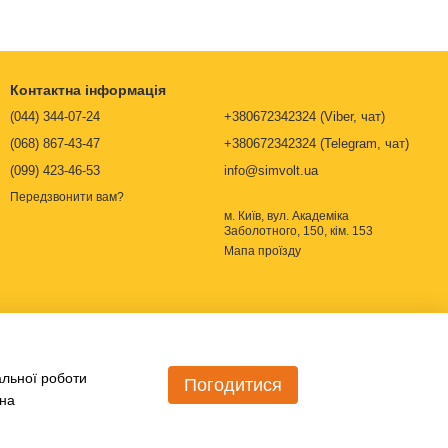
Контактна інформація
(044) 344-07-24
+380672342324 (Viber, чат)
(068) 867-43-47
+380672342324 (Telegram, чат)
(099) 423-46-53
info@simvolt.ua
Передзвонити вам?
м. Київ, вул. Академіка
Заболотного, 150, кім. 153
Мапа проїзду
альної роботи
Погодитися
 на