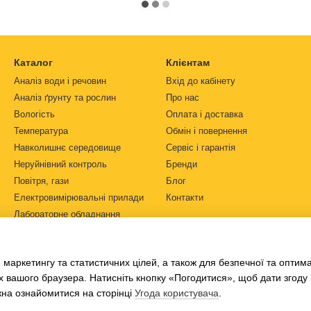
Каталог
Клієнтам
Аналіз води і речовин
Вхід до кабінету
Аналіз ґрунту та рослин
Про нас
Вологість
Оплата і доставка
Температура
Обмін і повернення
Навколишнє середовище
Сервіс і гарантія
Неруйнівний контроль
Бренди
Повітря, гази
Блог
Електровимірювальні прилади
Контакти
Лабораторне обладнання
Ми в соцмережах
Автоматизація
Джерела живлення
 маркетингу та статистичних цілей, а також для безпечної та оптим
Ph-метри
х вашого браузера. Натисніть кнопку «Погодитися», щоб дати згоду
жна ознайомитися на сторінці
Угода користувача
.