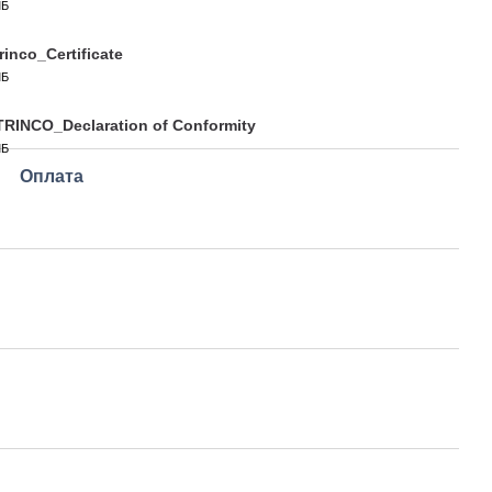
МБ
rinco_Certificate
МБ
RINCO_Declaration of Conformity
МБ
Оплата