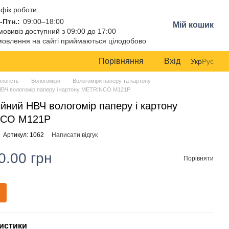
фік роботи:
-Птн.:
09:00–18:00
Мій кошик
овивіз доступний з 09:00 до 17:00
овлення на сайті приймаються цілодобово
Порівняння
Вхід
Укр
Рус
ологість
Вологоміри
Вологоміри паперу та картону
ВЧ вологомір паперу і картону METRINCO M121P
йний НВЧ вологомір паперу і картону
CO M121P
Артикул: 1062
Написати відгук
0.00 грн
Порівняти
истики