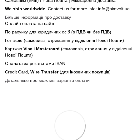
Самовивіз (Київ) І Нова Пошта | Міжнародна доставка
We ship worldwide.
Contact us for more info: info@simvolt.ua
Більше інформації про доставку
Онлайн оплата на сайті
По рахунку для юридичних осіб (
з ПДВ
чи без ПДВ)
Готівкою (самовивіз, отримання у відділенні Нової Пошти)
Карткою
Visa
і
Mastercard
(самовивіз, отримання у відділенні
Нової Пошти)
Опалата за реквізитами IBAN
Credit Card,
Wire Transfer
(для іноземних покупців)
Детальніше про можливі варіанти оплати