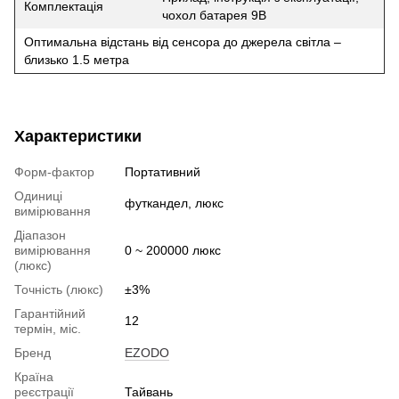
Комплектація
чохол батарея 9В
Оптимальна відстань від сенсора до джерела світла –
близько 1.5 метра
Характеристики
Форм-фактор
Портативний
Одиниці
футкандел, люкс
вимірювання
Діапазон
вимірювання
0 ~ 200000 люкс
(люкс)
Точність (люкс)
±3%
Гарантійний
12
термін, міс.
Бренд
EZODO
Країна
реєстрації
Тайвань