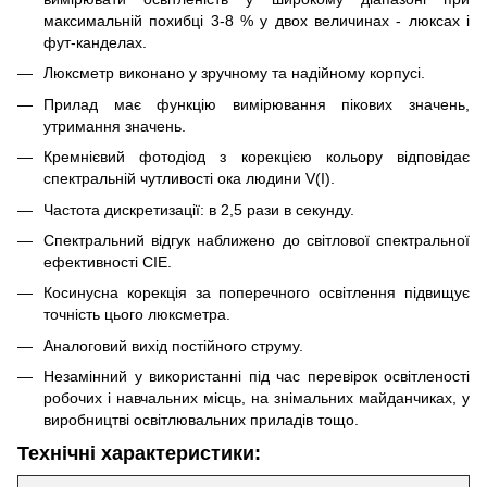
максимальній похибці 3-8 % у двох величинах - люксах і
фут-канделах.
Люксметр виконано у зручному та надійному корпусі.
Прилад має функцію вимірювання пікових значень,
утримання значень.
Кремнієвий фотодіод з корекцією кольору відповідає
спектральній чутливості ока людини V(I).
Частота дискретизації: в 2,5 рази в секунду.
Спектральний відгук наближено до світлової спектральної
ефективності СІЕ.
Косинусна корекція за поперечного освітлення підвищує
точність цього люксметра.
Аналоговий вихід постійного струму.
Незамінний у використанні під час перевірок освітленості
робочих і навчальних місць, на знімальних майданчиках, у
виробництві освітлювальних приладів тощо.
Технічні характеристики: