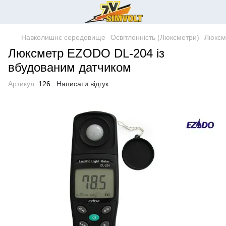
Навколишнє середовище
Освітленність (Люксметри)
Люксм
Люксметр EZODO DL-204 із
вбудованим датчиком
Артикул:
126
Написати відгук