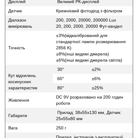
Дисплей
Великий РК-дисплей
Датчик
Кремнієвий фотодіод з фільтром
Діапазон
200, 2000, 20000, 200000 Lux
вимірювань
20, 200, 2000, 20000 Фут-кандел
±3%(відкалібрований для
стандартної лампи розжарювання
Точність
2856 K)
±8%(інші видимі джерела)
±6%(інші видимі джерела світла)
30°
±2%
Кут відхилень
60°
±6%
косинусних
характеристик
80°
±25%
DC 9V розраховано на 200 годин
Живлення
роботи
Прилад: 38х55x130 мм, Датчик:
Габарити
25х55х80 мм
Вага
250 г
Прилад, інструкція з експлуатації,