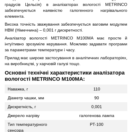
градусів Цельсія) в аналізаторах вологості METRINCO
забезпечуються наявністю галогенного нагрівального
елемента.
Висока точність зважування забезпечується ваговим модулем
HBM (Німеччина) – 0,001 г дискретності.
Аналізатор вологості METRINCO M100MA має просте й
інтуїтивно зрозуміле керування. Можливо задавати програми
за параметрами температури і часу.
Прилад має широке застосування в аналітичних лабораторіях,
на виробництві, у харчовій галузі тощо.
Основні технічні характеристики аналізатора
вологості
METRINCO M100MA:
Наважка, г
110
Діаметр чашки, мм
90
Дискретність, г
0,001
Джерело нагріву
галогенова лампа
Тип температурного
PT-100
сенсора