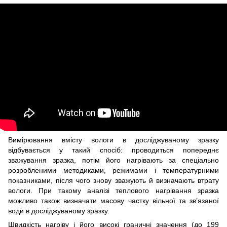
Вимірювання вмісту вологи в досліджуваному зразку
відбувається у такий спосіб: проводиться попереднє
зважування зразка, потім його нагрівають за спеціально
розробленими методиками, режимами і температурними
показниками, після чого знову зважують й визначають втрату
вологи. При такому аналізі теплового нагрівання зразка
можливо також визначати масову частку вільної та зв’язаної
води в досліджуваному зразку.
Швидкість нагріву і його високі граничні значення (до 199