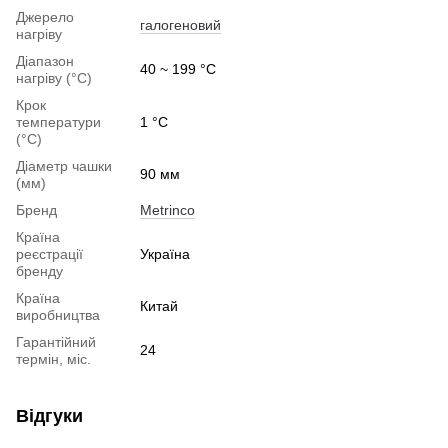
Джерело
галогеновий
нагріву
Діапазон
40 ~ 199 °C
нагріву (°C)
Крок
температури
1 °C
(°C)
Діаметр чашки
90 мм
(мм)
Бренд
Metrinco
Країна
реєстрації
Україна
бренду
Країна
Китай
виробництва
Гарантійний
24
термін, міс.
Відгуки