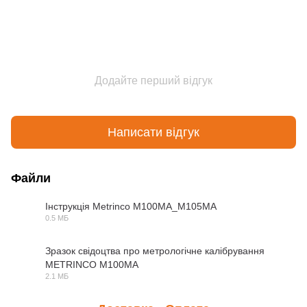
Додайте перший відгук
Написати відгук
Файли
Інструкція Metrinco M100MA_M105MA
0.5 МБ
PDF
Зразок свідоцтва про метрологічне калібрування
METRINCO M100MA
PDF
2.1 МБ