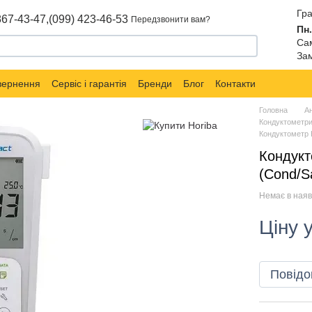
Гра
867-43-47,
(099) 423-46-53
Передзвонити вам?
Пн.
Сам
Зам
овернення
Сервіс і гарантія
Бренди
Блог
Контакти
Головна
Ан
Кондуктометри
Кондуктометр 
Кондук
(Cond/S
Немає в наяв
Ціну 
Повідо