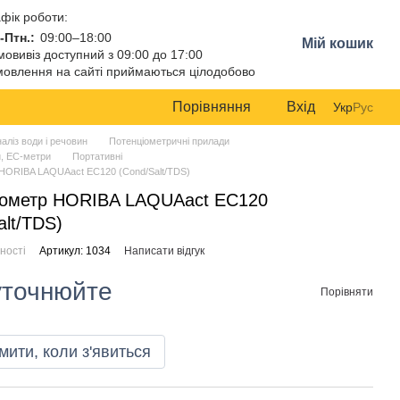
фік роботи:
-Птн.:
09:00–18:00
Мій кошик
овивіз доступний з 09:00 до 17:00
овлення на сайті приймаються цілодобово
Порівняння
Вхід
Укр
Рус
аліз води і речовин
Потенціометричні прилади
, EC-метри
Портативні
HORIBA LAQUAact EC120 (Cond/Salt/TDS)
тометр HORIBA LAQUAact EC120
alt/TDS)
ності
Артикул: 1034
Написати відгук
уточнюйте
Порівняти
мити, коли з'явиться