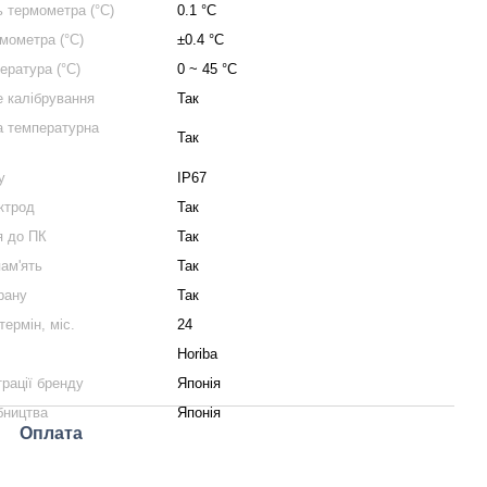
ь термометра (°C)
0.1 °C
рмометра (°C)
±0.4 °C
ература (°C)
0 ~ 45 °C
 калібрування
Так
а температурна
Так
у
IP67
ктрод
Так
я до ПК
Так
ам'ять
Так
крану
Так
термін, міс.
24
Horiba
трації бренду
Японія
бництва
Японія
Оплата