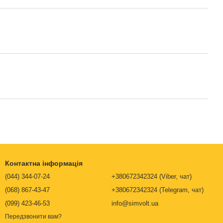
Контактна інформація
(044) 344-07-24
+380672342324 (Viber, чат)
(068) 867-43-47
+380672342324 (Telegram, чат)
(099) 423-46-53
info@simvolt.ua
Передзвонити вам?