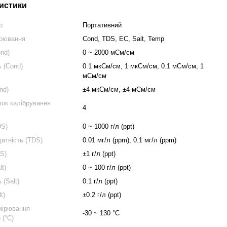
истики
р
Портативний
ірювання
Cond, TDS, EC, Salt, Temp
ond)
0 ~ 2000 мСм/см
ь (Cond)
0.1 мкСм/см, 1 мкСм/см, 0.1 мСм/см, 1
мСм/см
nd)
±4 мкСм/см, ±4 мСм/см
чок калібрування
4
DS)
0 ~ 1000 г/л (ppt)
датність (TDS)
0.01 мг/л (ppm), 0.1 мг/л (ppm)
DS)
±1 г/л (ppt)
lt)
0 ~ 100 г/л (ppt)
 (Salt)
0.1 г/л (ppt)
t)
±0.2 г/л (ppt)
мірювання
-30 ~ 130 °C
 (°C)