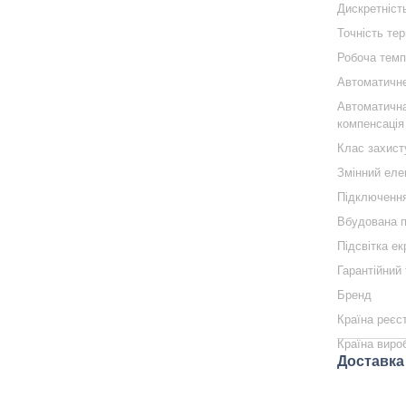
Дискретніст
Точність те
Робоча темп
Автоматичне
Автоматичн
компенсація
Клас захист
Змінний еле
Підключенн
Вбудована п
Підсвітка е
Гарантійний 
Бренд
Країна реєс
Країна виро
Доставка