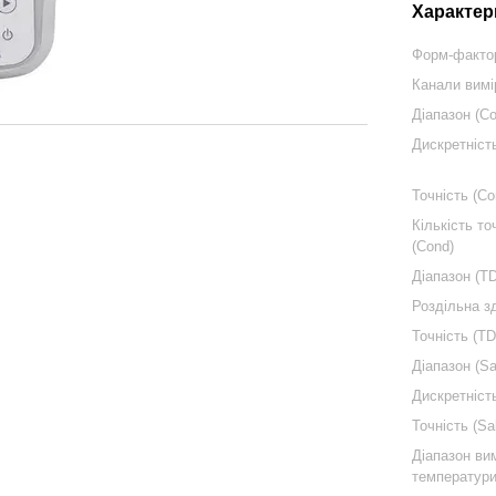
Характер
Форм-факто
Канали вим
Діапазон (C
Дискретніст
Точність (Co
Кількість то
(Cond)
Діапазон (T
Роздільна з
Точність (T
Діапазон (Sa
Дискретність
Точність (Sal
Діапазон ви
температури