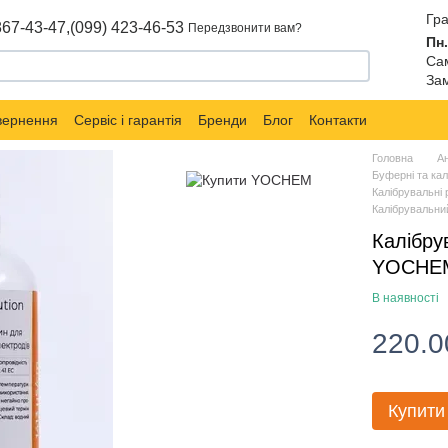
Гра
867-43-47,
(099) 423-46-53
Передзвонити вам?
Пн.
Сам
Зам
овернення
Сервіс і гарантія
Бренди
Блог
Контакти
Головна
Ан
Буферні та кал
Калібрувальні 
Калібрувальни
Калібру
YOCHEM
В наявності
220.0
Купити