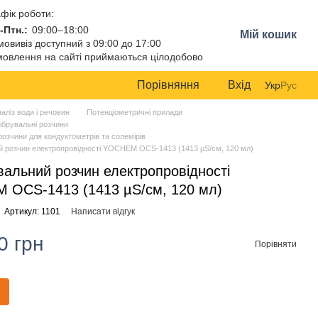
фік роботи:
-Птн.:
09:00–18:00
Мій кошик
овивіз доступний з 09:00 до 17:00
овлення на сайті приймаються цілодобово
Порівняння
Вхід
Укр
Рус
аліз води і речовин
Потенціометричні прилади
ібрувальні розчини
розчини для кондуктометрів та солемірів
й розчин електропровідності YOCHEM OCS-1413 (1413 µS/см, 120 мл)
вальний розчин електропровідності
 OCS-1413 (1413 µS/см, 120 мл)
Артикул: 1101
Написати відгук
0 грн
Порівняти