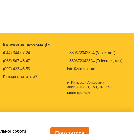
Контактна інформація
(044) 344-07-24
+380672342324 (Viber, чат)
(068) 867-43-47
+380672342324 (Telegram, чат)
(099) 423-46-53
info@simvolt.ua
Передзвонити вам?
м. Київ, вул. Академіка
Заболотного, 150, кім. 153
Мапа проїзду
альної роботи
Погодитися