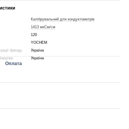
истики
Калібрувальний для кондуктометрів
1413 мкСм/см
120
YOCHEM
трації бренду
Україна
бництва
Україна
Оплата