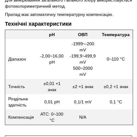
фотоколориметричний метод.
Прилад має автоматичну температурну компенсацію.
Технічні характеристики
pH
ОВП
Температура
-1999~-200
mV
-2,00~16,00
-199,9~499,9
Діапазон
0~110 °C
pH
mV
500~2000
mV
±0,01 +1
Точність
±2 +1 знак
±0,2 +1 знак
знак
Роздільна
0,01 pH
0,1/1 mV
0,1 °C
здатність
ATC: 0~100
Компенсація
N/A
°C