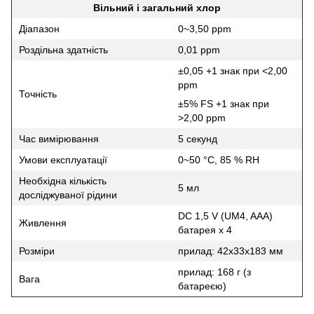
Вільний і загальний хлор
Діапазон
0~3,50 ppm
Роздільна здатність
0,01 ppm
±0,05 +1 знак при <2,00
ppm
Точність
±5% FS +1 знак при
>2,00 ppm
Час вимірювання
5 секунд
Умови експлуатації
0~50 °С, 85 % RH
Необхідна кількість
5 мл
досліджуваної рідини
DC 1,5 V (UM4, AAA)
Живлення
батарея x 4
Розміри
прилад: 42x33x183 мм
прилад: 168 г (з
Вага
батареєю)