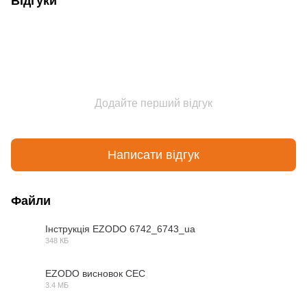
Відгуки
Додайте перший відгук
Написати відгук
Файли
Інструкція EZODO 6742_6743_ua
348 КБ
PDF
EZODO висновок СЕС
3.4 МБ
PDF