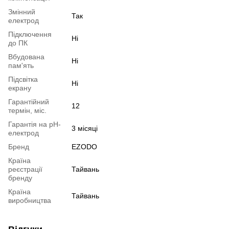
Змінний
Так
електрод
Підключення
Ні
до ПК
Вбудована
Ні
пам'ять
Підсвітка
Ні
екрану
Гарантійний
12
термін, міс.
Гарантія на pH-
3 місяці
електрод
Бренд
EZODO
Країна
реєстрації
Тайвань
бренду
Країна
Тайвань
виробництва