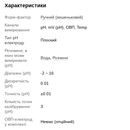
Характеристики
Форм-фактор
Ручний (кишеньковий)
Канали
pH, mV (pH), ОВП, Temp
вимірювання
Тип pH
Плоский
електроду
Речовини, в
яких може
Вода
,
Розчини
вимірювати
(pH)
Діапазон (pH)
-2 ~ 16
Дискретність
0.01
(pH)
Точність (pH)
±0.01
Кількість точок
калібрування
3
(pH)
ОВП-електрод
Немає (опційний)
у комплекті