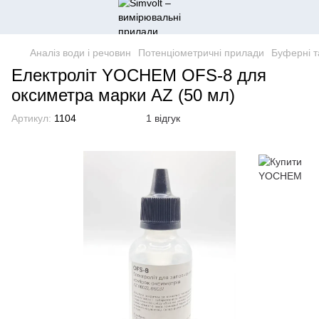
Аналіз води і речовин
Потенціометричні прилади
Буферні т
Електроліт YOCHEM OFS-8 для
оксиметра марки AZ (50 мл)
Артикул:
1104
1 відгук