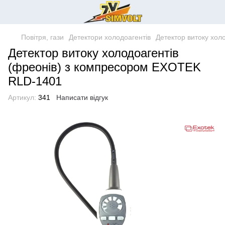
Повітря, гази
Детектори холодоагентів
Детектор витоку хол
Детектор витоку холодоагентів
(фреонів) з компресором EXOTEK
RLD-1401
Артикул:
341
Написати відгук