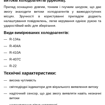
витоків холодоагентів (фреонів).
Прилад оснащено довгим, тонким і гнучким шнуром, що дає
змогу знаходити витоки холодоагентів у важкодоступних
місцях. Зручності в користуванні приладом додають
налаштування повідомлень, легке керування однією рукою та
ударостійкий кейс для зберігання.
Види вимірюваних холодоагентів:
R-134a
R-404A
R-410A
R-407C
R-22
Технічні характеристики:
висока чутливість
світлодіодні індикатори для візуального виявлення витоку
надточний сенсор, що дає змогу виявляти навіть незначні
витоки
налаштування рівня чутливості