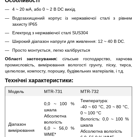
Особливості
4 ~ 20 мА, або 0 ~ 2 В DC вихід.
Водозахищений корпус із нержавіючої сталі з рівнем
захисту IP65
Електрод з нержавіючої сталі SUS304
Широкий діапазон напруги для живлення: 12 ~ 40 В DC.
Просто монтується, легко калібрується
Області застосування:
сільське господарство, харчова
промисловість, вимірювання вологості грунту, піску, тирса,
целюлози, компосту, порошку, будівельних матеріалів, і т.д.
Технічні характеристики:
Модель
MTR-731
MTR-732
Температура:
0,0 ~ 100 %
-40 ~ 60 °С, 20 ~ 80 °С,
шкала
0 ~ 100 °С
Абсолютна
Вологість: 0,0 ~ 100 %
вологість
Діапазон
шкала
6,0 ~ 56,0 %
вимірювання
Абсолютна вологість
WME*