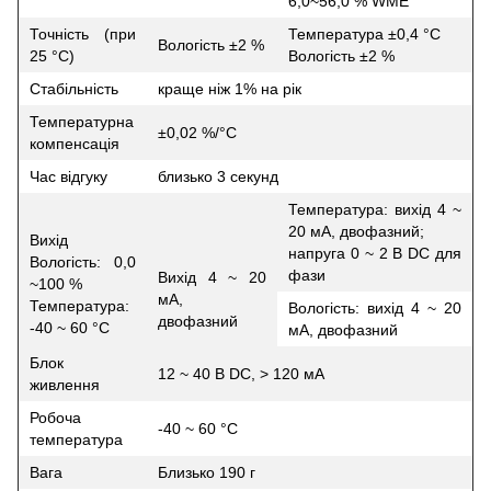
6,0~56,0 % WME
Точність (при
Температура ±0,4 °С
Вологість ±2 %
25 °С)
Вологість ±2 %
Стабільність
краще ніж 1% на рік
Температурна
±0,02 %/°С
компенсація
Час відгуку
близько 3 секунд
Температура: вихід 4 ~
20 мА, двофазний;
Вихід
напруга 0 ~ 2 В DC для
Вологість: 0,0
фази
Вихід 4 ~ 20
~100 %
мА,
Температура:
Вологість: вихід 4 ~ 20
двофазний
-40 ~ 60 °С
мА, двофазний
Блок
12 ~ 40 В DC, > 120 мА
живлення
Робоча
-40 ~ 60 °С
температура
Вага
Близько 190 г