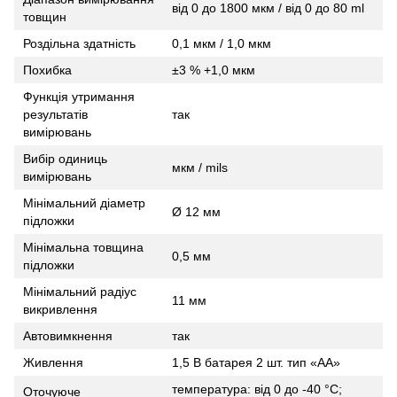
від 0 до 1800 мкм / від 0 до 80 ml
товщин
Роздільна здатність
0,1 мкм / 1,0 мкм
Похибка
±3 % +1,0 мкм
Функція утримання
результатів
так
вимірювань
Вибір одиниць
мкм / mils
вимірювань
Мінімальний діаметр
Ø 12 мм
підложки
Мінімальна товщина
0,5 мм
підложки
Мінімальний радіус
11 мм
викривлення
Автовимкнення
так
Живлення
1,5 В батарея 2 шт. тип «АА»
температура: від 0 до -40 °С;
Оточуюче