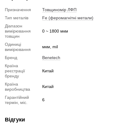
Призначення
Товщиномір ЛФП
Тип металів
Fe (феромагнітні метали)
Діапазон
вимірювання
0 ~ 1800 мкм
товщин
Одиниці
мкм, mil
вимірювання
Бренд
Benetech
Країна
реєстрації
Китай
бренду
Країна
Китай
виробництва
Гарантійний
6
термін, міс.
Відгуки