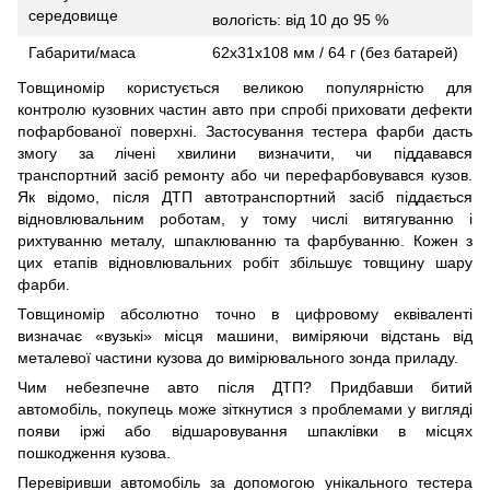
середовище
вологість: від 10 до 95 %
Габарити/маса
62х31х108 мм / 64 г (без батарей)
Товщиномір користується великою популярністю для
контролю кузовних частин авто при спробі приховати дефекти
пофарбованої поверхні. Застосування тестера фарби дасть
змогу за лічені хвилини визначити, чи піддавався
транспортний засіб ремонту або чи перефарбовувався кузов.
Як відомо, після ДТП автотранспортний засіб піддається
відновлювальним роботам, у тому числі витягуванню і
рихтуванню металу, шпаклюванню та фарбуванню. Кожен з
цих етапів відновлювальних робіт збільшує товщину шару
фарби.
Товщиномір абсолютно точно в цифровому еквіваленті
визначає «вузькі» місця машини, виміряючи відстань від
металевої частини кузова до вимірювального зонда приладу.
Чим небезпечне авто після ДТП? Придбавши битий
автомобіль, покупець може зіткнутися з проблемами у вигляді
появи іржі або відшаровування шпаклівки в місцях
пошкодження кузова.
Перевіривши автомобіль за допомогою унікального тестера