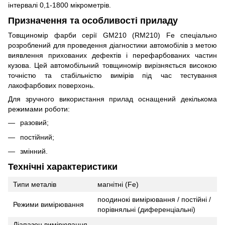
інтервалі 0,1-1800 мікрометрів.
Призначення та особливості приладу
Товщиномір фарби серії GM210 (RM210) Fe спеціально
розроблений для проведення діагностики автомобілів з метою
виявлення прихованих дефектів і перефарбованих частин
кузова. Цей автомобільний товщиномір вирізняється високою
точністю та стабільністю вимірів під час тестування
лакофарбових поверхонь.
Для зручного використання прилад оснащений декількома
режимами роботи:
разовий;
постійний;
змінний.
Технічні характеристики
Типи металів
магнітні (Fe)
поодинокі вимірювання / постійні /
Режими вимірювання
порівняльні (диференціальні)
Діапазон вимірювання