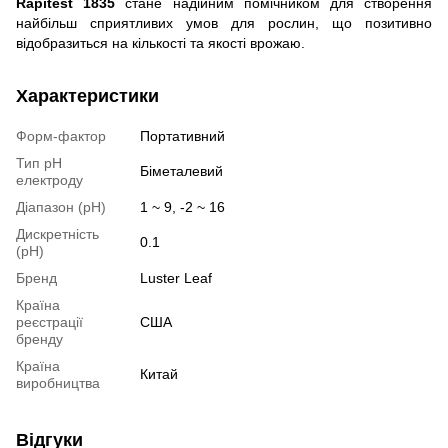
Rapitest 1835
стане надійним помічником для створення
найбільш сприятливих умов для рослин, що позитивно
відобразиться на кількості та якості врожаю.
Характеристики
Форм-фактор
Портативний
Тип pH
Біметалевий
електроду
Діапазон (pH)
1 ~ 9, -2 ~ 16
Дискретність
0.1
(pH)
Бренд
Luster Leaf
Країна
реєстрації
США
бренду
Країна
Китай
виробництва
Відгуки