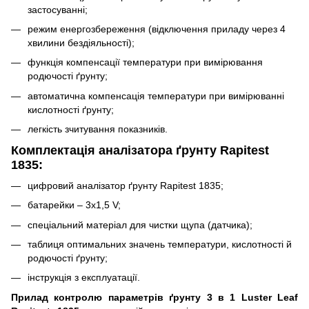
застосуванні;
режим енергозбереження (відключення приладу через 4
хвилини бездіяльності);
функція компенсації температури при вимірювання
родючості ґрунту;
автоматична компенсація температури при вимірюванні
кислотності ґрунту;
легкість зчитування показників.
Комплектація
аналізатора ґрунту Rapitest
1835
:
цифровий аналізатор ґрунту Rapitest 1835;
батарейки – 3х1,5 V;
спеціальний матеріал для чистки щупа (датчика);
таблиця оптимальних значень температури, кислотності й
родючості ґрунту;
інструкція з експлуатації.
Прилад контролю параметрів ґрунту
3 в 1 Luster Leaf