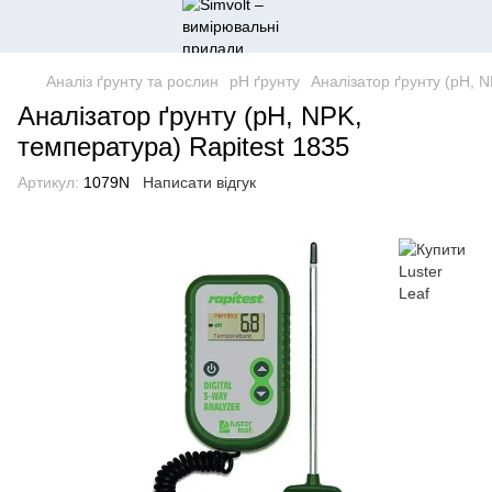
Аналіз ґрунту та рослин
pH ґрунту
Аналізатор ґрунту (pH, N
Аналізатор ґрунту (pH, NPK,
температура) Rapitest 1835
Артикул:
1079N
Написати відгук