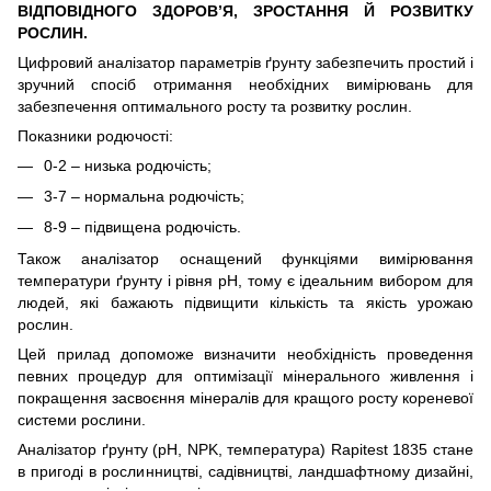
ВІДПОВІДНОГО ЗДОРОВ’Я, ЗРОСТАННЯ Й РОЗВИТКУ
РОСЛИН.
Цифровий аналізатор параметрів ґрунту забезпечить простий і
зручний спосіб отримання необхідних вимірювань для
забезпечення оптимального росту та розвитку рослин.
Показники родючості:
0-2 – низька родючість;
3-7 – нормальна родючість;
8-9 – підвищена родючість.
Також аналізатор оснащений функціями вимірювання
температури ґрунту і рівня рН, тому є ідеальним вибором для
людей, які бажають підвищити кількість та якість урожаю
рослин.
Цей прилад допоможе визначити необхідність проведення
певних процедур для оптимізації мінерального живлення і
покращення засвоєння мінералів для кращого росту кореневої
системи рослини.
Аналізатор ґрунту (pH, NPK, температура) Rapitest 1835 стане
в пригоді в рослинництві, садівництві, ландшафтному дизайні,