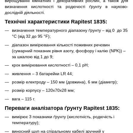
вирощуванні кімнатних і декоративних рослин, а також для
визначення кислотності та родючості ґрунту в науково-
дослідній діяльності.
Технічні характеристики Rapitest 1835:
визначення температурного діапазону ґрунту – від 0 до 35
°С (від 32 до 95 °F);
діапазон вимірювання кількості поживних речовин
(сумарний показник рівня азоту, фосфору і калію (NPK)) –
за шкалою від 1 до 9;
крок вимірювання кислотності – 0,1 pH;
живлення – 3 батарейки LR 44;
розмір електроду – 150 мм (довжина), 6 мм (діаметр);
розмір корпусу – 120х70х28 мм;
вага – 115 г.
Переваги
аналізатора ґрунту Rapitest 1835
:
вимірює 3 показники ґрунту (кислотність, родючість і
температуру);
виносний щуп на спіральному кабелі зручний у